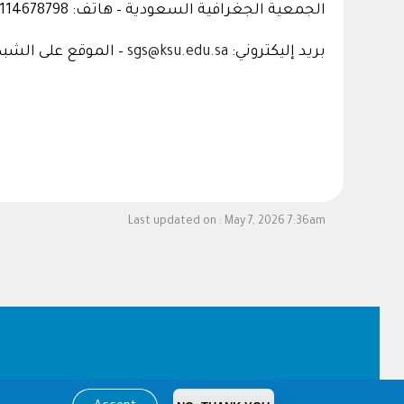
الجمعية الجغرافية السعودية – هاتف: 00966114678798 فاكس: 00966114677732 ص ب 2456 الرياض 11451
بريد إليكتروني:
sgs@ksu.edu.sa
– الموقع على الشبك
Last updated on :
May 7, 2026 7:36am